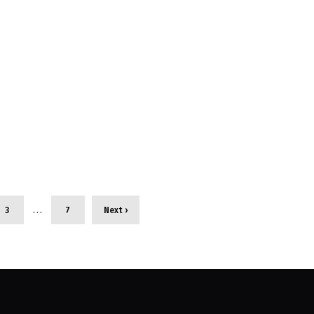
…
3
7
Next ›